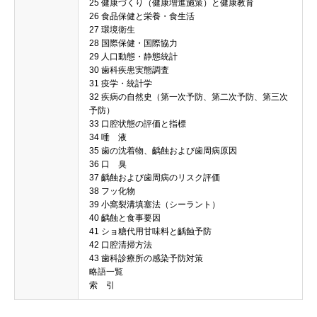
25 健康づくり（健康増進施策）と健康教育
26 食品保健と栄養・食生活
27 環境衛生
28 国際保健・国際協力
29 人口動態・静態統計
30 歯科疾患実態調査
31 疫学・統計学
32 疾病の自然史（第一次予防、第二次予防、第三次
予防）
33 口腔状態の評価と指標
34 唾 液
35 歯の沈着物、齲蝕および歯周病原因
36 口 臭
37 齲蝕および歯周病のリスク評価
38 フッ化物
39 小窩裂溝填塞法（シーラント）
40 齲蝕と食事要因
41 ショ糖代用甘味料と齲蝕予防
42 口腔清掃方法
43 歯科診療所の感染予防対策
略語一覧
索 引