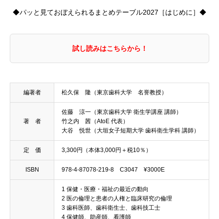
◆パッと見ておぼえられるまとめテーブル2027［はじめに］◆
試し読みはこちらから！
編著者
松久保 隆（東京歯科大学 名誉教授）
佐藤 涼一（東京歯科大学 衛生学講座 講師）
著 者
竹之内 茜（AtoE 代表）
大谷 悦世（大垣女子短期大学 歯科衛生学科 講師）
定 価
3,300円（本体3,000円＋税10％）
ISBN
978-4-87078-219-8 C3047 ¥3000E
1 保健・医療・福祉の最近の動向
2 医の倫理と患者の人権と臨床研究の倫理
3 歯科医師、歯科衛生士、歯科技工士
4 保健師、助産師、看護師