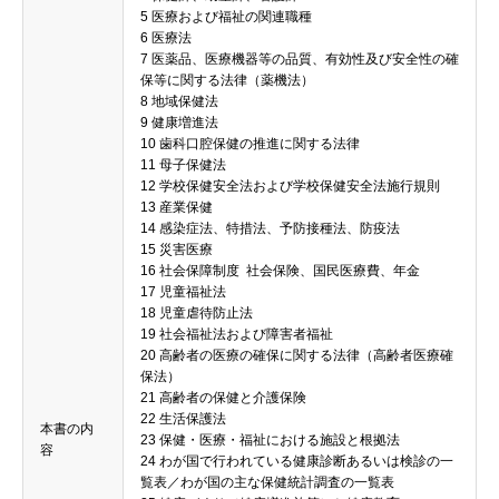
5 医療および福祉の関連職種
6 医療法
7 医薬品、医療機器等の品質、有効性及び安全性の確
保等に関する法律（薬機法）
8 地域保健法
9 健康増進法
10 歯科口腔保健の推進に関する法律
11 母子保健法
12 学校保健安全法および学校保健安全法施行規則
13 産業保健
14 感染症法、特措法、予防接種法、防疫法
15 災害医療
16 社会保障制度 社会保険、国民医療費、年金
17 児童福祉法
18 児童虐待防止法
19 社会福祉法および障害者福祉
20 高齢者の医療の確保に関する法律（高齢者医療確
保法）
21 高齢者の保健と介護保険
22 生活保護法
本書の内
23 保健・医療・福祉における施設と根拠法
容
24 わが国で行われている健康診断あるいは検診の一
覧表／わが国の主な保健統計調査の一覧表