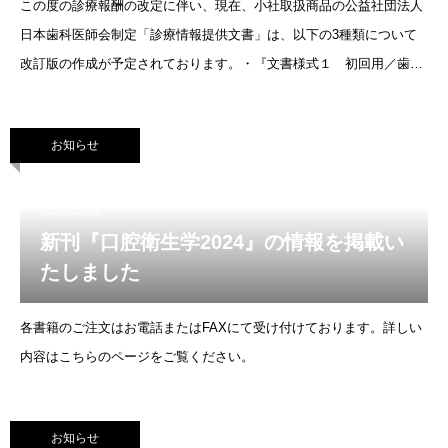
この度の診療報酬の改定に伴い、現在、小社取扱商品の公益社団法人
日本歯科医師会制定「診療情報提供文書」は、以下の3種類について
改訂版の作成が予定されております。・『文書様式１ 初回用／歯と
口の健康のために（治療のお知らせ）』・『文書様式１ 継続用／歯
と口の健康のために（
お知らせ
2024.03.26
新刊『口腔衛生学2024』の情報を掲載い
たしました
各書籍のご注文はお電話またはFAXにて受け付けております。詳しい
内容はこちらのページをご覧ください。
お知らせ