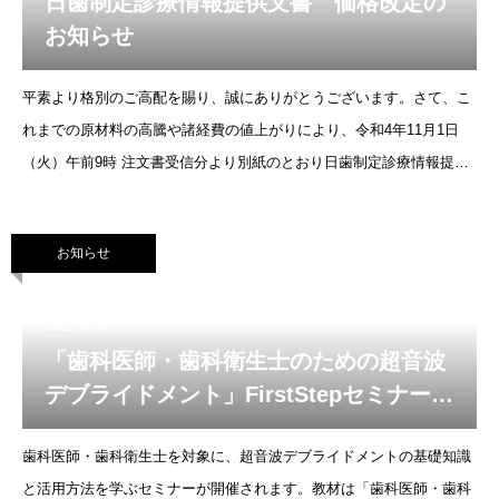
日歯制定診療情報提供文書 価格改定の
お知らせ
平素より格別のご高配を賜り、誠にありがとうございます。さて、こ
れまでの原材料の高騰や諸経費の値上がりにより、令和4年11月1日
（火）午前9時 注文書受信分より別紙のとおり日歯制定診療情報提供
文書の価格改定をさせていただきます。今回の改定でお客様のご負担
が大きくなってし
お知らせ
2022.06.3
「歯科医師・歯科衛生士のための超音波
デブライドメント」FirstStepセミナーの
ご案内
歯科医師・歯科衛生士を対象に、超音波デブライドメントの基礎知識
と活用方法を学ぶセミナーが開催されます。教材は「歯科医師・歯科