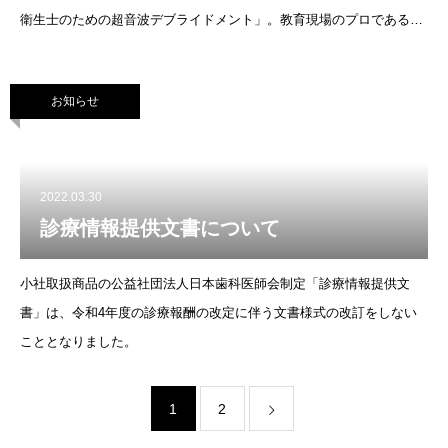
衛生士のための超音波デブライドメント」。教育現場のプロである著
者が行う講義や実習は、明日使えるテクニックが満載！ぜひご参加く
ださい！詳細はP
お知らせ
2022.03.30
診療情報提供文書について
小社取扱商品の公益社団法人日本歯科医師会制定「診療情報提供文
書」は、令和4年度の診療報酬の改定に伴う文書様式の改訂をしない
こととなりました。
1
2