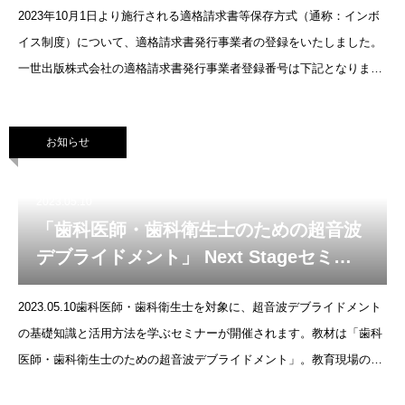
2023年10月1日より施行される適格請求書等保存方式（通称：インボ
イス制度）について、適格請求書発行事業者の登録をいたしました。
一世出版株式会社の適格請求書発行事業者登録番号は下記となりま
す。Ｔ９０１１１０１００１９９２登録年月日：令和5年10月1日
お知らせ
2023.05.10
「歯科医師・歯科衛生士のための超音波
デブライドメント」 Next Stageセミナ
ーのご案内
2023.05.10歯科医師・歯科衛生士を対象に、超音波デブライドメント
の基礎知識と活用方法を学ぶセミナーが開催されます。教材は「歯科
医師・歯科衛生士のための超音波デブライドメント」。教育現場のプ
ロである著者が行う講義や実習は、「気づき」と「ヒント」が満載で