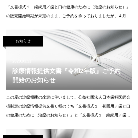
『文書様式１ 継続用／歯と口の健康のために（治療のお知らせ）』
の販売開始時期が未定のまま、ご予約を承っておりましたが、４月の
下旬よりご予約順に発送を開始させていただくこととなりました。な
お、在庫切れが生じた場合には次
お知らせ
2020.03.31
診療情報提供文書『令和2年版』ご予約
開始のお知らせ
この度の診療報酬の改定に伴いまして、公益社団法人日本歯科医師会
様制定の診療情報提供文書６種のうち『文書様式１ 初回用／歯と口
の健康のために（治療のお知らせ）』と『文書様式１ 継続用／歯と
口の健康のために（治療のお知らせ）』の２種類（平成30年度版にお
いての様式名『歯と口の治療管理