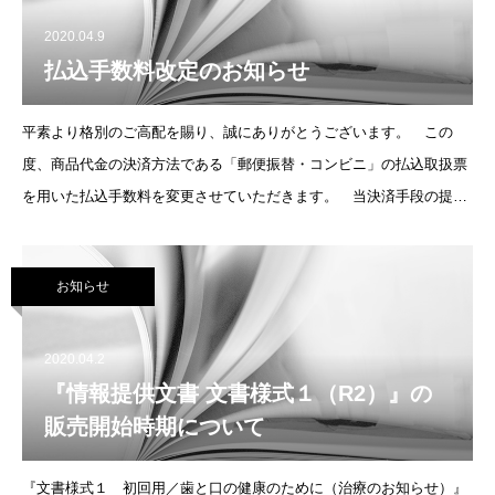
2020.04.9
払込手数料改定のお知らせ
平素より格別のご高配を賜り、誠にありがとうございます。 この
度、商品代金の決済方法である「郵便振替・コンビニ」の払込取扱票
を用いた払込手数料を変更させていただきます。 当決済手段の提供
元より2014年と2019年の二度にわたり値上げがなされ、小社でも企業
努力により払込手数料の負
お知らせ
2020.04.2
『情報提供文書 文書様式１（R2）』の
販売開始時期について
『文書様式１ 初回用／歯と口の健康のために（治療のお知らせ）』