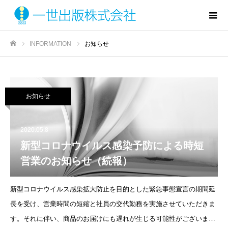
INFORMATION
お知らせ
ホーム
お知らせ
2020.05.8
新型コロナウイルス感染予防による時短
営業のお知らせ（続報）
新型コロナウイルス感染拡大防止を目的とした緊急事態宣言の期間延
長を受け、営業時間の短縮と社員の交代勤務を実施させていただきま
す。それに伴い、商品のお届けにも遅れが生じる可能性がございま