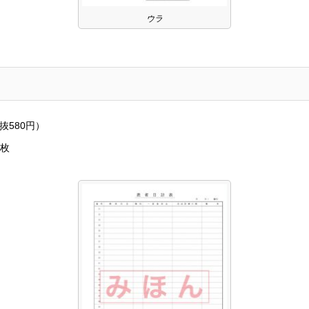
ウラ
抜580円）
0枚