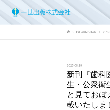
INFORMATION
すべ
ホーム
2025.08.19
新刊『歯科
生・公衆衛
と見ておぼ
載いたしま