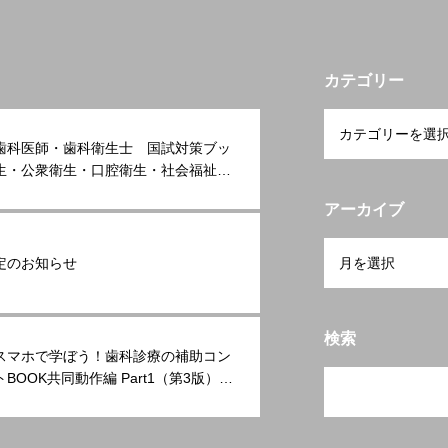
カテゴリー
歯科医師・歯科衛生士 国試対策ブッ
生・公衆衛生・口腔衛生・社会福祉・
規 パッと見ておぼえられるまとめテ
アーカイブ
2027』の情報を掲載いたしました
定のお知らせ
検索
スマホで学ぼう！歯科診療の補助コン
BOOK共同動作編 Part1（第3版）』
を掲載いたしました