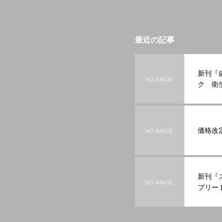
最近の記事
新刊『
ク 衛
関係法
ーブル
価格改
新刊『
プリート
の情報